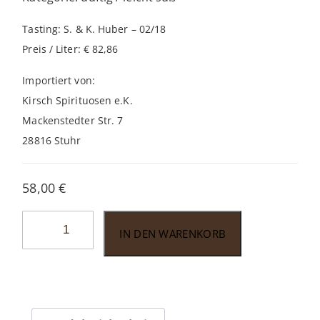
Tasting: S. & K. Huber – 02/18
Preis / Liter: € 82,86
Importiert von:
Kirsch Spirituosen e.K.
Mackenstedter Str. 7
28816 Stuhr
58,00
€
Aberlour
IN DEN WARENKORB
12
unchill
filtered
0,7l
Menge