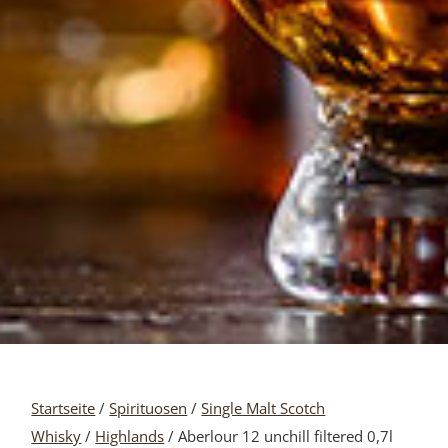
Startseite
/
Spirituosen
/
Single Malt Scotch
Whisky
/
Highlands
/ Aberlour 12 unchill filtered 0,7l