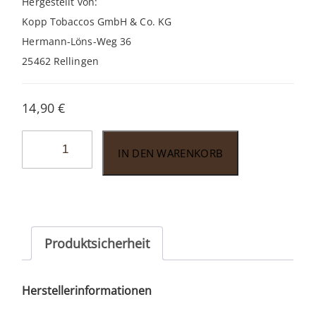
Hergestellt von:
Kopp Tobaccos GmbH & Co. KG
Hermann-Löns-Weg 36
25462 Rellingen
14,90
€
Pfeifentabak
IN DEN WARENKORB
Hausmarke
No.
4
50gr.
Menge
Produktsicherheit
Herstellerinformationen