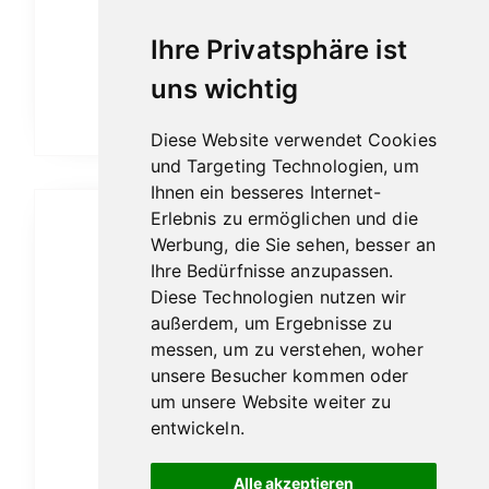
Winston Churchill Belicoso 4er
Ihre Privatsphäre ist
43,60
€
uns wichtig
In den Warenkorb
Diese Website verwendet Cookies
und Targeting Technologien, um
Ihnen ein besseres Internet-
Erlebnis zu ermöglichen und die
Werbung, die Sie sehen, besser an
Ihre Bedürfnisse anzupassen.
Diese Technologien nutzen wir
außerdem, um Ergebnisse zu
messen, um zu verstehen, woher
unsere Besucher kommen oder
um unsere Website weiter zu
entwickeln.
Alle akzeptieren