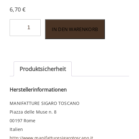
6,70
€
Toscanello
IN DEN WARENKORB
Bianco
(Grappa)
5er
Menge
Produktsicherheit
Herstellerinformationen
MANIFATTURE SIGARO TOSCANO
Piazza delle Muse n. 8
00197 Rome
Italien
http://www.manifatturesigarotoscano.it