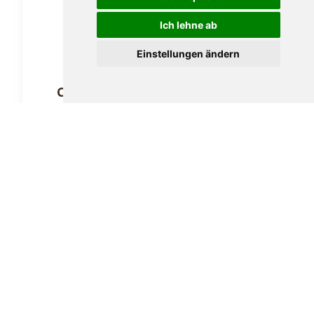
Ich lehne ab
Einstellungen ändern
Carlos André Black Cigarillos 20er
14,90
€
In den Warenkorb