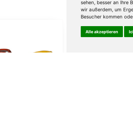
sehen, besser an Ihre 
wir außerdem, um Erge
Besucher kommen oder 
Alle akzeptieren
Ic
Vauen Sola 1508
Ascorti Armore No.
smooth
119,00
€
179,00
€
den Warenkorb