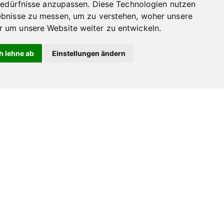
Bedürfnisse anzupassen. Diese Technologien nutzen
bnisse zu messen, um zu verstehen, woher unsere
um unsere Website weiter zu entwickeln.
h lehne ab
Einstellungen ändern
3
Vauen Patina 237
189,00
€
In den Warenkorb