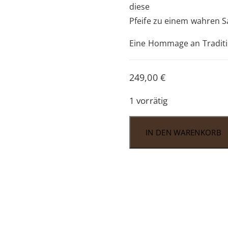
diese
Pfeife zu einem wahren 
Eine Hommage an Traditio
249,00
€
1 vorrätig
Vauen
IN DEN WARENKORB
Zeppelin
ZEP
JU
SW
Menge