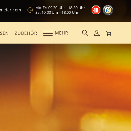
Mo-Fr: 09.30 Uhr - 18.30 Uhr
kmeier.com
Sa: 10.00 Uhr - 18.00 Uhr
MEHR
OSEN
ZUBEHÖR