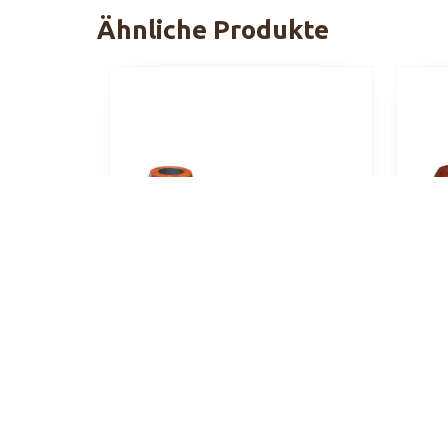
Ähnliche Produkte
Ascorti Armore No.1
smooth
179,00
€
In 