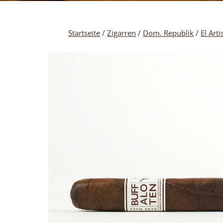
Startseite
/
Zigarren
/
Dom. Republik
/
El Arti