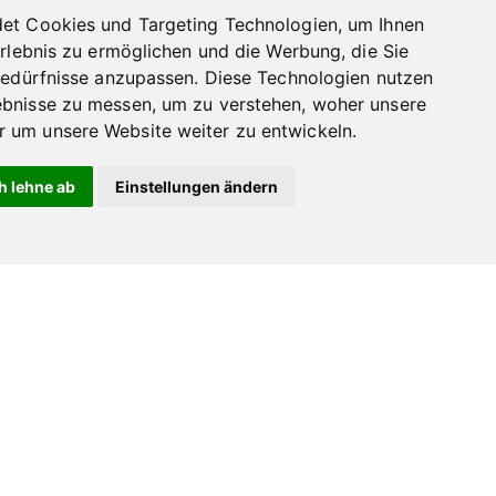
et Cookies und Targeting Technologien, um Ihnen
Erlebnis zu ermöglichen und die Werbung, die Sie
Bedürfnisse anzupassen. Diese Technologien nutzen
bnisse zu messen, um zu verstehen, woher unsere
um unsere Website weiter zu entwickeln.
h lehne ab
Einstellungen ändern
Dieses
Produkt
weist
mehrere
Varianten
auf.
Die
Optionen
können
auf
Hausmarke Honduras –