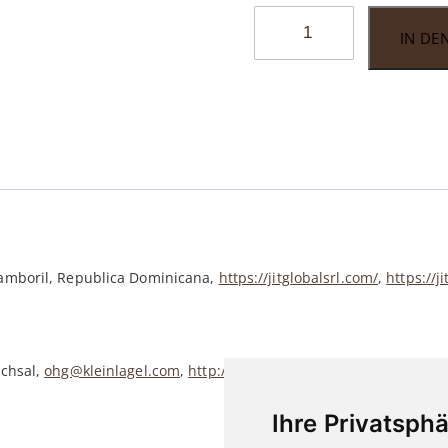
Buffalo
IN DE
Ten
Boxpressed
Maduro
Menge
 Tamboril, Republica Dominicana,
https://jitglobalsrl.com/
,
https://j
uchsal,
ohg@kleinlagel.com
,
http://www.kleinlagel.com
Ihre Privatsphä