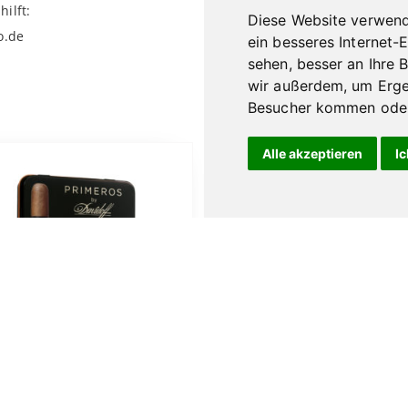
ilft:
Diese Website verwend
o.de
ein besseres Internet-
sehen, besser an Ihre 
wir außerdem, um Erge
Besucher kommen oder 
Alle akzeptieren
Ic
Dieses
Produkt
weist
mehrere
Varianten
auf.
Die
Optionen
können
auf
Davidoff Primeros
Hausmarke Dom.