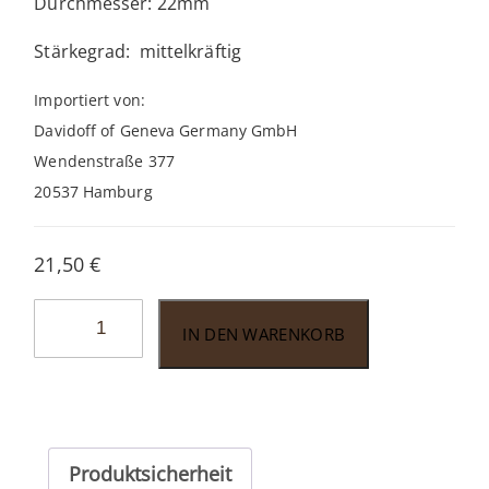
Durchmesser: 22mm
Stärkegrad: mittelkräftig
Importiert von:
Davidoff of Geneva Germany GmbH
Wendenstraße 377
20537 Hamburg
21,50
€
Davidoff
IN DEN WARENKORB
Escurio
Robusto
Tubo
Menge
Produktsicherheit