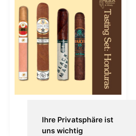
Zigarren Tasting Set Honduras
40,70
€
Ihre Privatsphäre ist
uns wichtig
In den Warenkorb