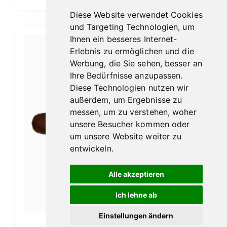
Diese Website verwendet Cookies
und Targeting Technologien, um
Ihnen ein besseres Internet-
Dieses
Erlebnis zu ermöglichen und die
Produkt
Werbung, die Sie sehen, besser an
weist
Ihre Bedürfnisse anzupassen.
mehrere
Diese Technologien nutzen wir
Varianten
außerdem, um Ergebnisse zu
auf.
messen, um zu verstehen, woher
unsere Besucher kommen oder
Die
um unsere Website weiter zu
Optionen
entwickeln.
können
auf
Alle akzeptieren
der
Ich lehne ab
Produktseite
gewählt
Einstellungen ändern
werden