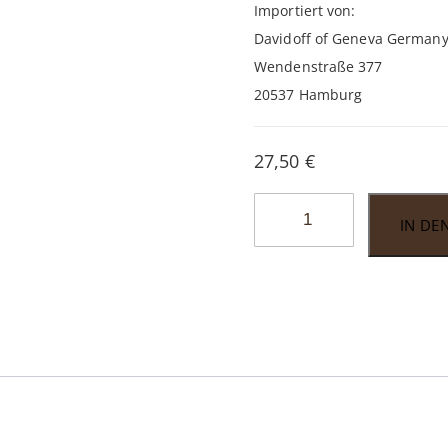
Importiert von:
Davidoff of Geneva Germa
Wendenstraße 377
20537 Hamburg
27,50
€
Davidoff
IN DE
Yamasá
Robusto
Tubo
Menge