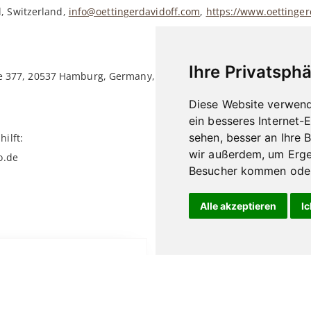
l, Switzerland,
info@oettingerdavidoff.com
,
https://www.oettinger
Ihre Privatsphä
e 377, 20537 Hamburg, Germany,
https://davidoffgeneva.de/
,
Kund
Diese Website verwend
ein besseres Internet-
sehen, besser an Ihre 
ilft:
wir außerdem, um Erge
o.de
Besucher kommen oder 
Alle akzeptieren
Ic
Dieses
Produkt
weist