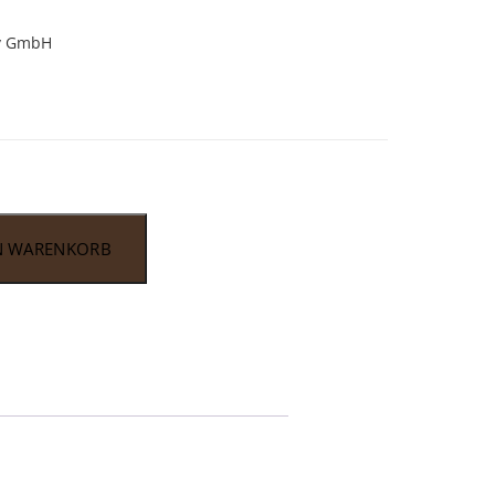
ny GmbH
N WARENKORB