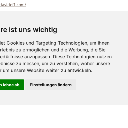
davidoff.com/
re ist uns wichtig
enservice-Deutschland@davidoff.com
et Cookies und Targeting Technologien, um Ihnen
Erlebnis zu ermöglichen und die Werbung, die Sie
Bedürfnisse anzupassen. Diese Technologien nutzen
bnisse zu messen, um zu verstehen, woher unsere
um unsere Website weiter zu entwickeln.
h lehne ab
Einstellungen ändern