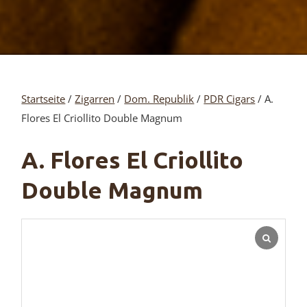
Startseite
/
Zigarren
/
Dom. Republik
/
PDR Cigars
/ A.
Flores El Criollito Double Magnum
A. Flores El Criollito
Double Magnum