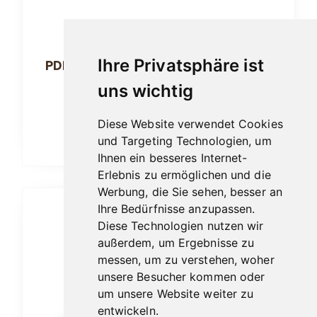
Produktseite
gewählt
werden
Ihre Privatsphäre ist
PDR 1878 Capa Natural (Shade Grown)
DBL Magnum
uns wichtig
Ab:
10,90
€
Diese Website verwendet Cookies
und Targeting Technologien, um
Ausführung wählen
Ihnen ein besseres Internet-
Erlebnis zu ermöglichen und die
Werbung, die Sie sehen, besser an
Dieses
Ihre Bedürfnisse anzupassen.
Diese Technologien nutzen wir
Produkt
außerdem, um Ergebnisse zu
weist
messen, um zu verstehen, woher
mehrere
unsere Besucher kommen oder
Varianten
um unsere Website weiter zu
auf.
entwickeln.