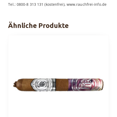
Tel.: 0800-8 313 131 (kostenfrei), www.rauchfrei-info.de
Ähnliche Produkte
Dieses
Produkt
weist
mehrere
Varianten
auf.
Die
Optionen
können
auf
der