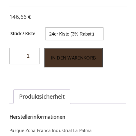
146,66
€
Stück / Kiste
A.
IN DEN WARENKORB
Flores
El
Criollito
Double
Magnum
Produktsicherheit
Menge
Herstellerinformationen
Parque Zona Franca Industrial La Palma