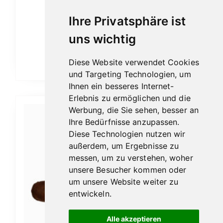
gewählt
werden
Ihre Privatsphäre ist
Corrida Green Robusto+
uns wichtig
Ab:
9,20
€
Diese Website verwendet Cookies
Ausführung wählen
und Targeting Technologien, um
Ihnen ein besseres Internet-
Erlebnis zu ermöglichen und die
Dieses
Werbung, die Sie sehen, besser an
Ihre Bedürfnisse anzupassen.
Produkt
Diese Technologien nutzen wir
weist
außerdem, um Ergebnisse zu
mehrere
messen, um zu verstehen, woher
Varianten
unsere Besucher kommen oder
auf.
um unsere Website weiter zu
Die
entwickeln.
Optionen
Alle akzeptieren
können