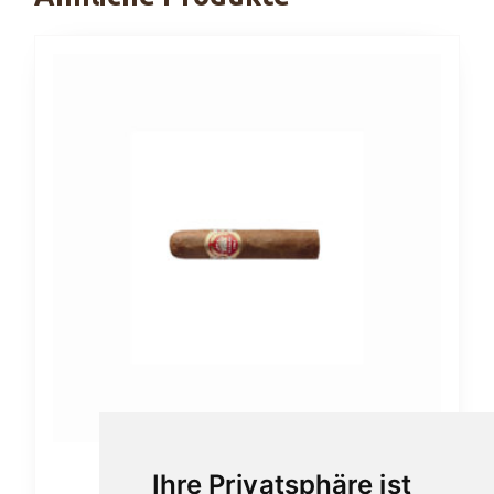
Ihre Privatsphäre ist
H.Upmann Half Corona