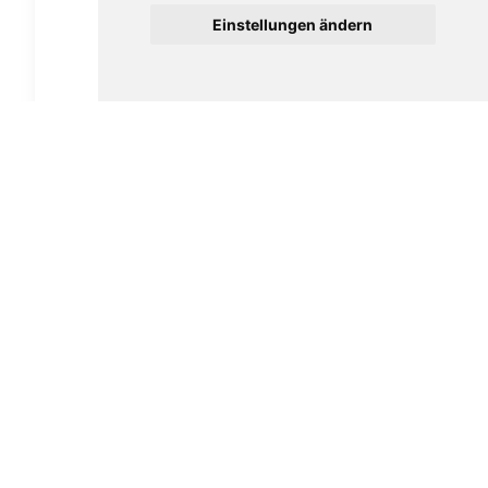
Einstellungen ändern
Davidoff Grand Cru Robusto
24,50
€
In den Warenkorb