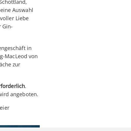
Schottland,
 eine Auswahl
voller Liebe
 Gin-
ngeschäft in
hlig-MacLeod von
äche zur
forderlich
.
wird angeboten.
eier