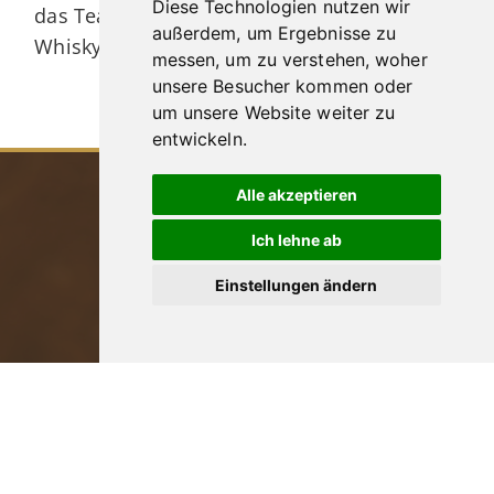
Diese Technologien nutzen wir
das Team von Stefan Meier Tabakwaren &
außerdem, um Ergebnisse zu
Whisky freuen sich auf Ihren Besuch!
messen, um zu verstehen, woher
unsere Besucher kommen oder
um unsere Website weiter zu
entwickeln.
Alle akzeptieren
Ich lehne ab
Einstellungen ändern
Stefan Meier Tabakwaren & Whisky GmbH & Co. KG
Rathausgasse 26