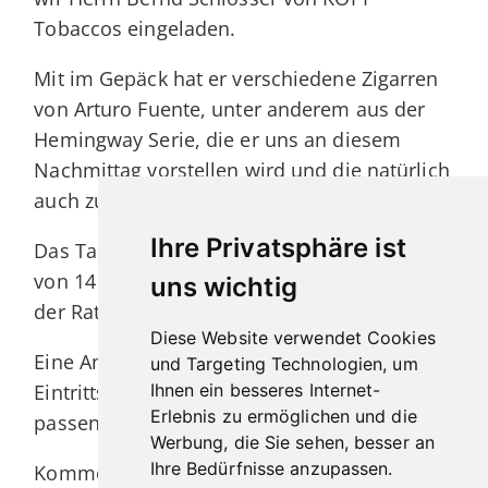
Tobaccos eingeladen.
Mit im Gepäck hat er verschiedene Zigarren
von Arturo Fuente, unter anderem aus der
Hemingway Serie, die er uns an diesem
Nachmittag vorstellen wird und die natürlich
auch zum Verkosten zur Verfügung stehen.
Ihre Privatsphäre ist
Das Tasting findet am Freitag, den 20. März
von 14 – 18 Uhr in unserem Ladengeschäft in
uns wichtig
der Rathausgasse 26 in Freiburg statt.
Diese Website verwendet Cookies
Eine Anmeldung ist nicht erforderlich, der
und Targeting Technologien, um
Eintrittspreis beträgt 29,00 €. Eine Auswahl
Ihnen ein besseres Internet-
Erlebnis zu ermöglichen und die
passender Spirituosen wird angeboten.
Werbung, die Sie sehen, besser an
Ihre Bedürfnisse anzupassen.
Kommen Sie vorbei, Bernd Schlosser und