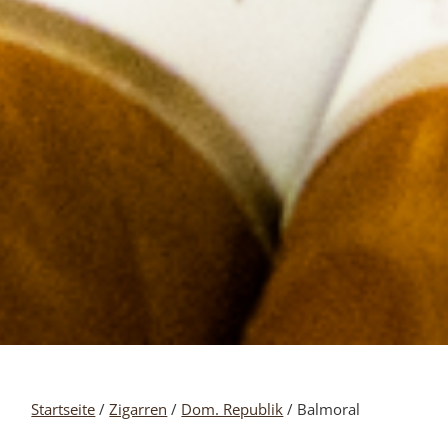
Startseite
/
Zigarren
/
Dom. Republik
/ Balmoral