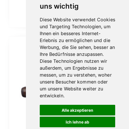
Ab:
10,60
€
uns wichtig
Dieses
Ausführung wählen
Diese Website verwendet Cookies
Produkt
und Targeting Technologien, um
weist
Ihnen ein besseres Internet-
mehrere
Erlebnis zu ermöglichen und die
Varianten
Werbung, die Sie sehen, besser an
auf.
Ihre Bedürfnisse anzupassen.
Die
Diese Technologien nutzen wir
außerdem, um Ergebnisse zu
Optionen
messen, um zu verstehen, woher
können
unsere Besucher kommen oder
auf
um unsere Website weiter zu
der
entwickeln.
Produktseite
gewählt
Alle akzeptieren
werden
Ich lehne ab