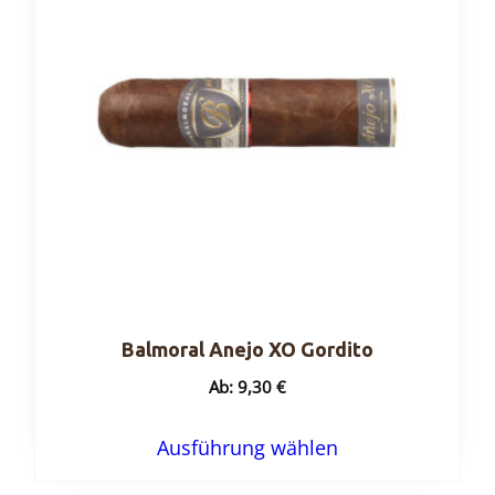
Balmoral Anejo XO Gordito
Ab:
9,30
€
Dieses
Ausführung wählen
Produkt
weist