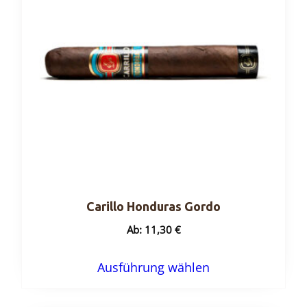
Carillo Honduras Gordo
Ab:
11,30
€
Dieses
Ausführung wählen
Produkt
weist