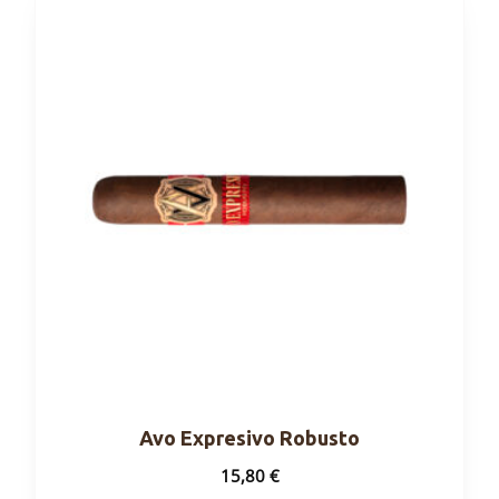
Varianten
auf.
Die
Optionen
können
auf
der
Produktseite
gewählt
werden
Avo Expresivo Robusto
15,80
€