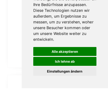
Ihre Bedürfnisse anzupassen.
Diese Technologien nutzen wir
außerdem, um Ergebnisse zu
messen, um zu verstehen, woher
unsere Besucher kommen oder
um unsere Website weiter zu
Freud Superego Lonsdale
entwickeln.
18,90
€
Alle akzeptieren
In den Warenkorb
Ich lehne ab
Einstellungen ändern