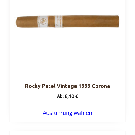
Rocky Patel Vintage 1999 Corona
Ab:
8,10
€
Dieses
Ausführung wählen
Produkt
weist
mehrere