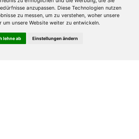
Erlebnis zu ermöglichen und die Werbung, die Sie
auf
auf
Bedürfnisse anzupassen. Diese Technologien nutzen
der
der
bnisse zu messen, um zu verstehen, woher unsere
Produktseite
Produktseite
um unsere Website weiter zu entwickeln.
gewählt
gewählt
werden
werden
h lehne ab
Einstellungen ändern
ehrung