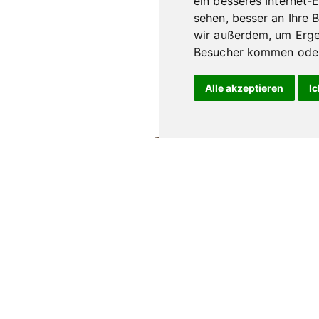
ein besseres Internet-
auf
sehen, besser an Ihre 
der
wir außerdem, um Erge
Produktseite
Besucher kommen oder 
gewählt
werden
Alle akzeptieren
Ic
abakwaren & Whisky GmbH & Co. KG
Kontakt
6
Impressum
im Breisgau
Datenschutz
AGB
/36457
Jugendschutz
abakmeier.com
Widerrufsbel