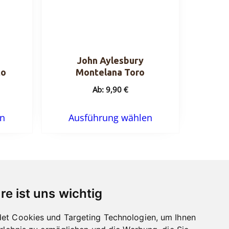
John Aylesbury
to
Montelana Toro
Ab:
9,90
€
Dieses
Dieses
en
Ausführung wählen
Produkt
Produkt
weist
weist
mehrere
mehrere
Varianten
Varianten
auf.
auf.
re ist uns wichtig
Die
Die
Optionen
Optionen
et Cookies und Targeting Technologien, um Ihnen
können
können