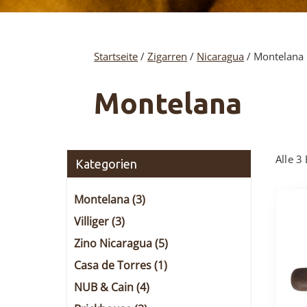
Startseite
/
Zigarren
/
Nicaragua
/ Montelana
Montelana
Alle 3
Kategorien
Montelana
(3)
Villiger
(3)
Zino Nicaragua
(5)
Casa de Torres
(1)
NUB & Cain
(4)