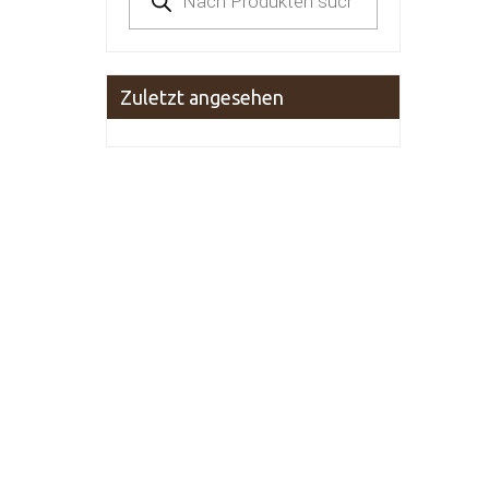
search
Zuletzt angesehen
Stefan Meier T
Rathausgasse 2
79098 Freiburg 
Tel: +49 (0)761
Mail:
contact@t