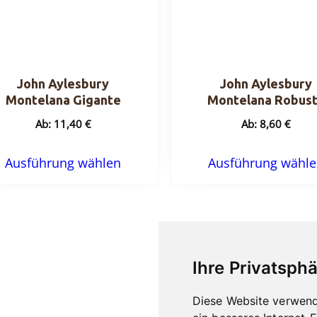
John Aylesbury
John Aylesbury
Montelana Gigante
Montelana Robus
Ab:
11,40
€
Ab:
8,60
€
Dieses
Ausführung wählen
Ausführung wähl
Produkt
weist
mehrere
Varianten
auf.
Ihre Privatsphä
Die
Optionen
Diese Website verwend
können