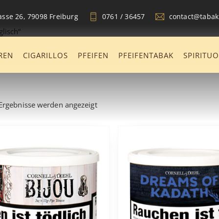
sse 26, 79098 Freiburg
0761 / 36457
contact@taba
lisch“
REN
CIGARILLOS
PFEIFEN
PFEIFENTABAK
SPIRITU
 Ergebnisse werden angezeigt