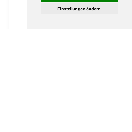
Einstellungen ändern
Partagas Chicos 5er
5,90
€
In den Warenkorb