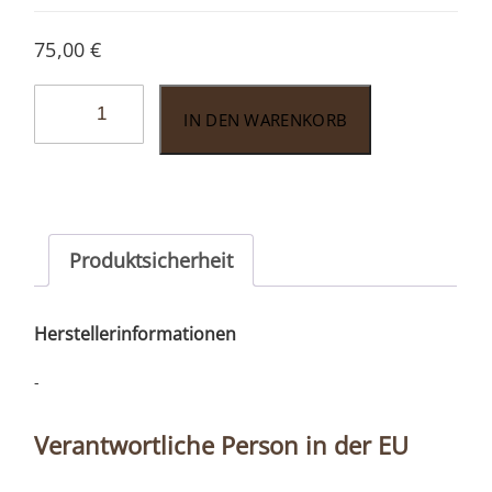
75,00
€
Conde
IN DEN WARENKORB
de
Cuba
Edición
Suprema
0,7l
Produktsicherheit
Menge
Herstellerinformationen
-
Verantwortliche Person in der EU