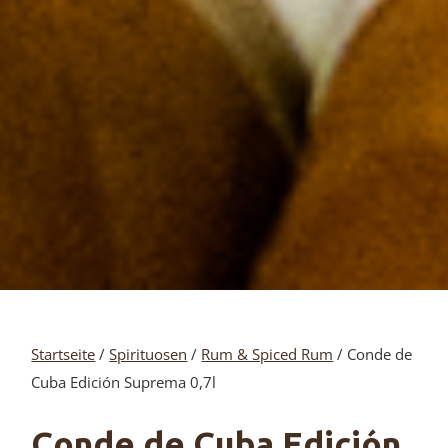
Startseite
/
Spirituosen
/
Rum & Spiced Rum
/ Conde de
Cuba Edición Suprema 0,7l
Conde de Cuba Edición