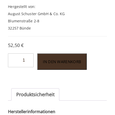
Hergestellt von:
August Schuster GmbH & Co. KG
Blumenstraße 2-8
32257 Bünde
52,50
€
John
IN DEN WARENKORB
Aylesbury
Premium
No.3
Sumatra
25er
Produktsicherheit
Menge
Herstellerinformationen