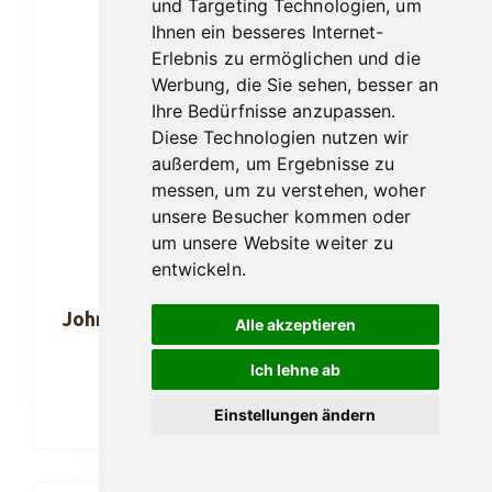
und Targeting Technologien, um
Ihnen ein besseres Internet-
Erlebnis zu ermöglichen und die
Werbung, die Sie sehen, besser an
Ihre Bedürfnisse anzupassen.
Diese Technologien nutzen wir
außerdem, um Ergebnisse zu
messen, um zu verstehen, woher
unsere Besucher kommen oder
um unsere Website weiter zu
entwickeln.
John Aylesbury Number One Brasil 20er
Alle akzeptieren
9,90
€
Ich lehne ab
In den Warenkorb
Einstellungen ändern