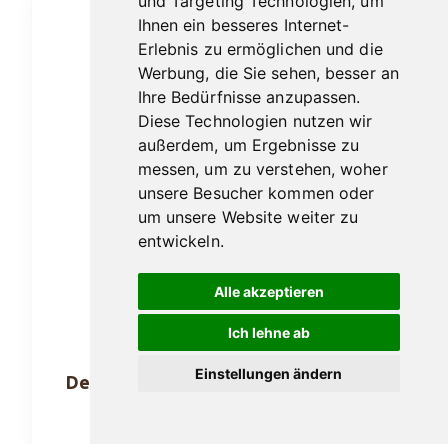
und Targeting Technologien, um
Ihnen ein besseres Internet-
Erlebnis zu ermöglichen und die
Werbung, die Sie sehen, besser an
Ihre Bedürfnisse anzupassen.
Diese Technologien nutzen wir
außerdem, um Ergebnisse zu
messen, um zu verstehen, woher
unsere Besucher kommen oder
um unsere Website weiter zu
entwickeln.
Alle akzeptieren
Ich lehne ab
Einstellungen ändern
De Olifant Classic Imperial V.O.C. 10er
Sumatra
20,50
€