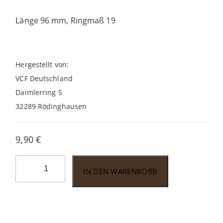
Länge 96 mm, Ringmaß 19
Hergestellt von:
VCF Deutschland
Daimlerring 5
32289 Rödinghausen
9,90
€
John
IN DEN WARENKORB
Aylesbury
Number
One
Brasil