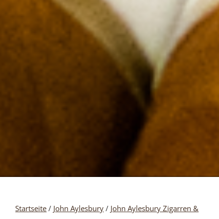
Startseite
/
John Aylesbury
/
John Aylesbury Zigarren &