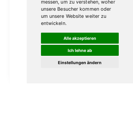
messen, um zu verstehen, woher
können
unsere Besucher kommen oder
auf
um unsere Website weiter zu
der
entwickeln.
Produktseite
gewählt
Alle akzeptieren
werden
Flor de Selva Robusto
Ich lehne ab
Ab:
11,00
€
Einstellungen ändern
Ausführung wählen