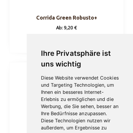
gewählt
werden
Corrida Green Robusto+
Ab:
9,20
€
Ausführung wählen
Ihre Privatsphäre ist
uns wichtig
Dieses
Diese Website verwendet Cookies
Produkt
und Targeting Technologien, um
weist
Ihnen ein besseres Internet-
mehrere
Erlebnis zu ermöglichen und die
Varianten
Werbung, die Sie sehen, besser an
auf.
Ihre Bedürfnisse anzupassen.
Die
Diese Technologien nutzen wir
außerdem, um Ergebnisse zu
Optionen