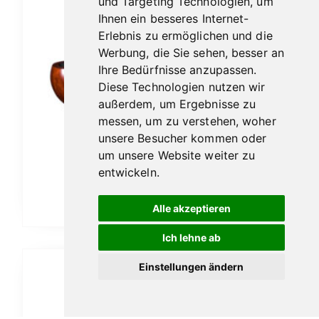
und Targeting Technologien, um
Ihnen ein besseres Internet-
Erlebnis zu ermöglichen und die
Werbung, die Sie sehen, besser an
Ihre Bedürfnisse anzupassen.
Diese Technologien nutzen wir
außerdem, um Ergebnisse zu
messen, um zu verstehen, woher
unsere Besucher kommen oder
Vauen Auenland Hugg glatt
um unsere Website weiter zu
189,00
€
entwickeln.
In den Warenkorb
Alle akzeptieren
Ich lehne ab
Einstellungen ändern