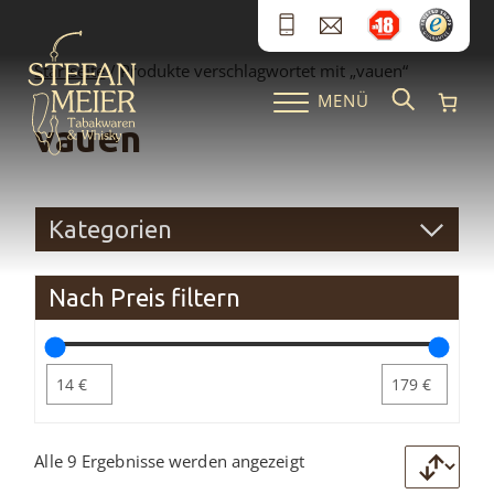
Zum Inhalt springen
Startseite
/ Produkte verschlagwortet mit „vauen“
MENÜ
vauen
Kategorien
Nach Preis filtern
Alle 9 Ergebnisse werden angezeigt