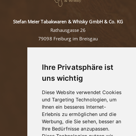
Stefan Meier Tabakwaren & Whisky GmbH & Co. KG
Rathausgasse 26
79098 Freiburg im Breisgau
Tel: +49 (0)761/36457
Mail:
contact@tabakmeier.com
Ihre Privatsphäre ist
uns wichtig
Kontakt
Diese Website verwendet Cookies
Impressum
und Targeting Technologien, um
Ihnen ein besseres Internet-
Datenschutz
Erlebnis zu ermöglichen und die
AGB
Werbung, die Sie sehen, besser an
Jugendschutz
Ihre Bedürfnisse anzupassen.
Widerrufsbelehrung