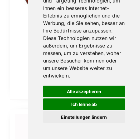
und Targeting Technologien, um
Ihnen ein besseres Internet-
Erlebnis zu ermöglichen und die
Werbung, die Sie sehen, besser an
Ihre Bedürfnisse anzupassen.
Diese Technologien nutzen wir
außerdem, um Ergebnisse zu
messen, um zu verstehen, woher
unsere Besucher kommen oder
Vauen Sola 1508
um unsere Website weiter zu
119,00
€
entwickeln.
In den Warenkorb
Alle akzeptieren
Ich lehne ab
Einstellungen ändern