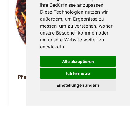
Ihre Bedürfnisse anzupassen.
Diese Technologien nutzen wir
außerdem, um Ergebnisse zu
messen, um zu verstehen, woher
unsere Besucher kommen oder
um unsere Website weiter zu
entwickeln.
Alle akzeptieren
Ich lehne ab
Pfeifentabak Hausmarke No. 77 (100gr.
Dose)
Einstellungen ändern
23,40
€
In den Warenkorb