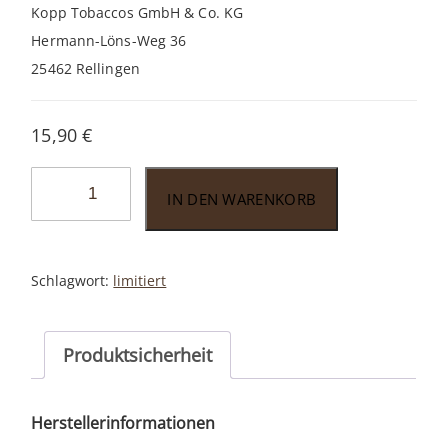
Kopp Tobaccos GmbH & Co. KG
Hermann-Löns-Weg 36
25462 Rellingen
15,90
€
Vauen
IN DEN WARENKORB
175
Jahre
Jubiläumsedition
Schlagwort:
limitiert
50gr.
Menge
Produktsicherheit
Herstellerinformationen