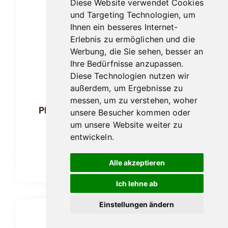
Diese Website verwendet Cookies
und Targeting Technologien, um
Ihnen ein besseres Internet-
Erlebnis zu ermöglichen und die
Werbung, die Sie sehen, besser an
Ihre Bedürfnisse anzupassen.
Diese Technologien nutzen wir
außerdem, um Ergebnisse zu
messen, um zu verstehen, woher
Pfeifenbesteck Passatore schwarz
unsere Besucher kommen oder
matt
um unsere Website weiter zu
entwickeln.
18,95
€
Alle akzeptieren
In den Warenkorb
Ich lehne ab
Einstellungen ändern