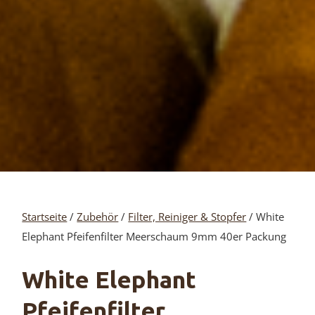
Startseite
/
Zubehör
/
Filter, Reiniger & Stopfer
/ White
Elephant Pfeifenfilter Meerschaum 9mm 40er Packung
White Elephant
Pfeifenfilter