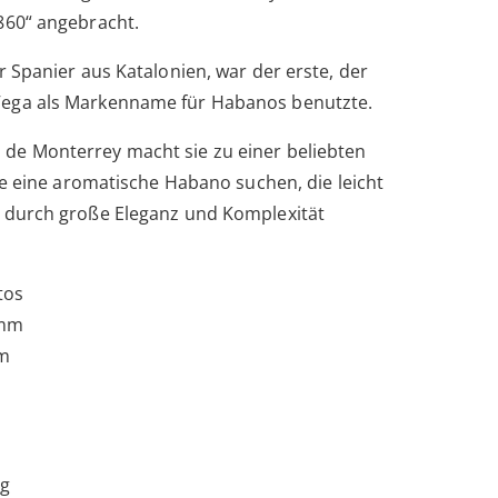
860“ angebracht.
r Spanier aus Katalonien, war der erste, der
ega als Markenname für Habanos benutzte.
de Monterrey macht sie zu einer beliebten
die eine aromatische Habano suchen, die leicht
h durch große Eleganz und Komplexität
tos
mm
m
ig