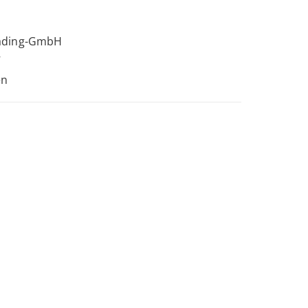
ading-GmbH
7
en