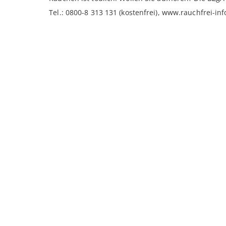
Tel.: 0800-8 313 131 (kostenfrei), www.rauchfrei-inf
Ähnliche Produkte
Davidoff Primeros
H