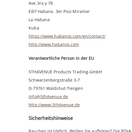
Ave.3ra y 78
Edif Habana. 3er Piso Miramar
La Habana
Kuba
https://www.habanos.com/en/contact/
http://www.habanos.com
Verantwortliche Person in der EU
5THAVENUE Products Trading-GmbH
Schwarzenbergstraße 3-7
D-79761 Waldshut-Tiengen
info@5thAvenue.de
http://www.5thAvenue.de
Sicherheitshinweise
Rauchen ist tödlich. Wollen Sie aufhören? Die BZgA h