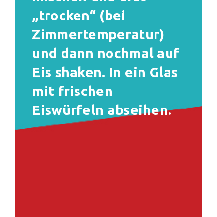
„trocken“ (bei
Zimmertemperatur)
und dann nochmal auf
Eis shaken. In ein Glas
mit frischen
Eiswürfeln abseihen.