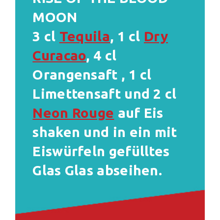
MOON
3 cl
Tequila
, 1 cl
Dry
Curacao
, 4 cl
Orangensaft , 1 cl
Limettensaft und 2 cl
Neon Rouge
auf Eis
shaken und in ein mit
Eiswürfeln gefülltes
Glas Glas abseihen.