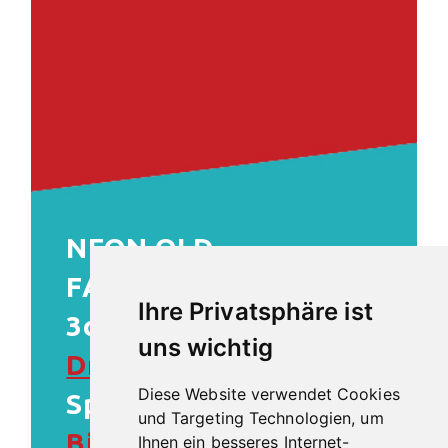
NEON OLD
FASHIONED
Ihre Privatsphäre ist
3cl
Neon Rouge
, 3cl
uns wichtig
Dry Curacao
, ein
Diese Website verwendet Cookies
Spritzer
Orange
und Targeting Technologien, um
Bitter
s auf Eis kalt
Ihnen ein besseres Internet-