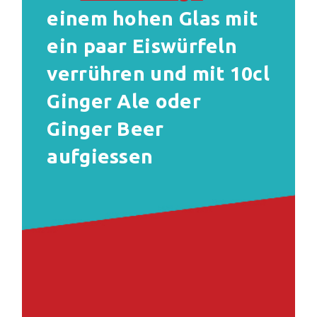
einem hohen Glas mit
ein paar Eiswürfeln
verrühren und mit 10cl
Ginger Ale oder
Ginger Beer
aufgiessen