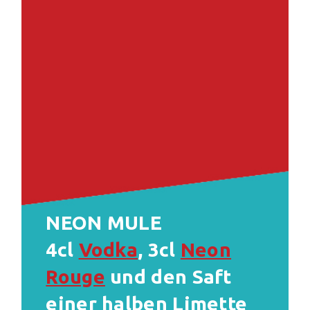
NEON MULE
4cl
Vodka
, 3cl
Neon
Rouge
und den Saft
einer halben Limette