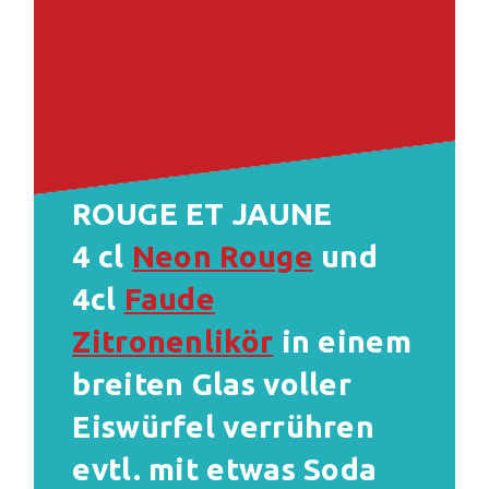
ROUGE ET JAUNE
4 cl
Neon Rouge
und
4cl
Faude
Zitronenlikör
in einem
breiten Glas voller
Eiswürfel verrühren
evtl. mit etwas Soda