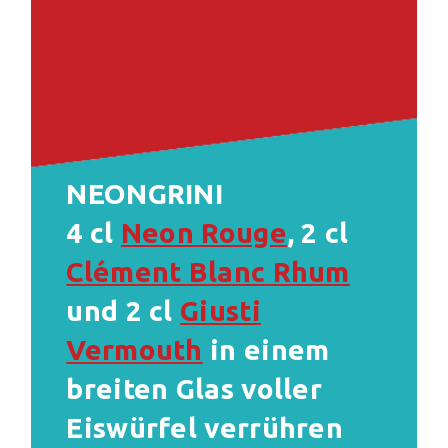
NEONGRINI
4 cl
Neon Rouge
, 2 cl
Clément Blanc Rhum
und 2 cl
Giusti
Vermouth
in einem
breiten Glas voller
Eiswürfel verrühren