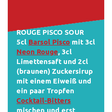
ROUGE PISCO SOUR
5cl
Barsol Pisco
mit 3cl
Neon Rouge
, 3cl
Limettensaft und 2cl
(braunen) Zuckersirup
mit einem Eiweiß und
ein paar Tropfen
Cocktail-Bitters
mischen und erst